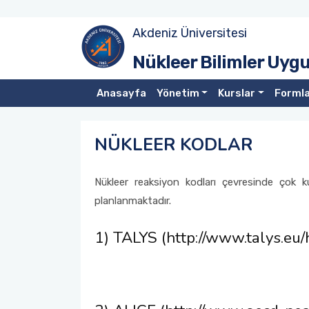
Akdeniz Üniversitesi
Tarihçe
MCNP
Nükleer Bilimler Uyg
Yönetim Kurulu
ROOT
Anasayfa
Yönetim
Kurslar
Forml
Yönetmelik
NÜKLEER KODLAR
NÜKLEER KODLAR
GEANT
Nükleer reaksiyon kodları çevresinde çok ku
planlanmaktadır.
1) TALYS (http://www.talys.eu