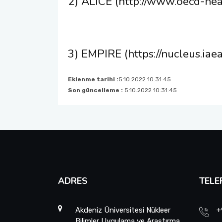
2) ALICE (http://www.oecd-nea.
3) EMPIRE (https://nucleus.ia
Eklenme tarihi :
5.10.2022 10:31:45
Son güncelleme :
5.10.2022 10:31:45
ADRES
TELE
Akdeniz Üniversitesi Nükleer
+
Bilimler Uygulama ve Araştırma