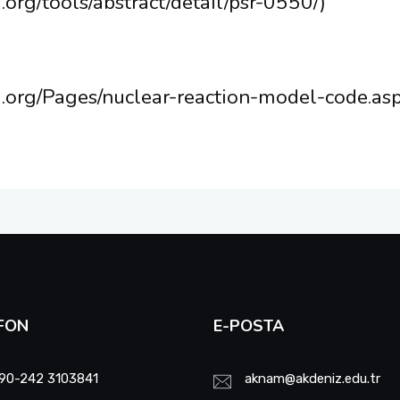
org/tools/abstract/detail/psr-0550/)
ea.org/Pages/nuclear-reaction-model-code.as
FON
E-POSTA
90-242 3103841
aknam@akdeniz.edu.tr